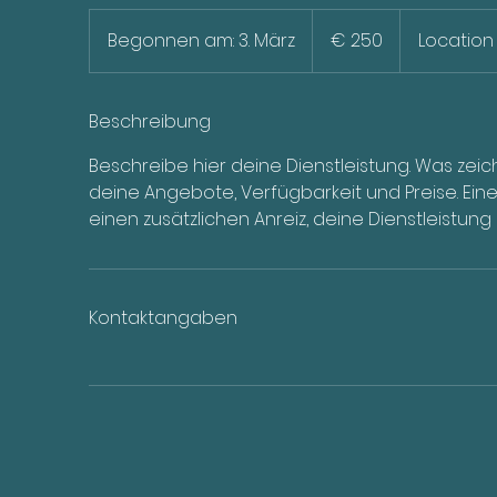
250
Euro
Begonnen am: 3. März
B
€ 250
Location 
e
g
o
Beschreibung
n
Beschreibe hier deine Dienstleistung. Was zei
n
deine Angebote, Verfügbarkeit und Preise. Ei
e
einen zusätzlichen Anreiz, deine Dienstleistung
n
a
m
:
Kontaktangaben
3
.
M
ä
r
z