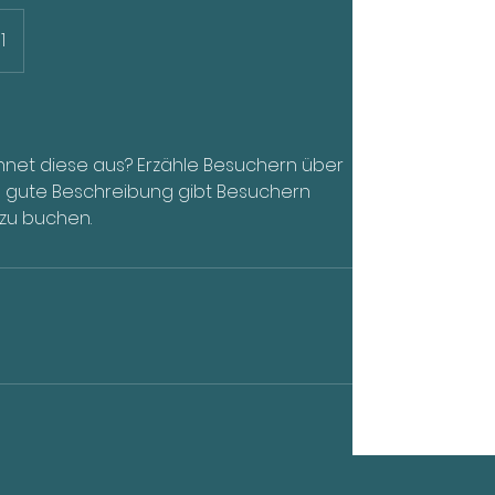
1
chnet diese aus? Erzähle Besuchern über
ne gute Beschreibung gibt Besuchern
 zu buchen.