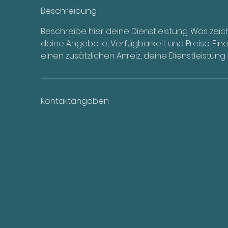
o
Beschreibung
n
Beschreibe hier deine Dienstleistung. Was zei
n
deine Angebote, Verfügbarkeit und Preise. Ei
e
einen zusätzlichen Anreiz, deine Dienstleistung
n
a
m
:
Kontaktangaben
9
.
M
ä
r
z