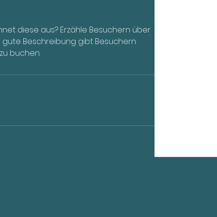
chnet diese aus? Erzähle Besuchern über
ne gute Beschreibung gibt Besuchern
 zu buchen.